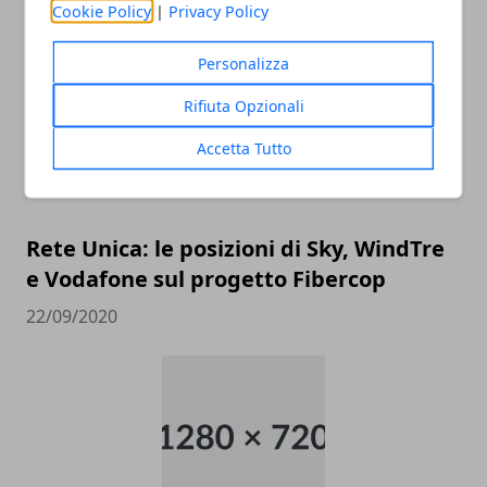
ARTICOLI CORRELATI
Cookie Policy
|
Privacy Policy
Personalizza
Rifiuta Opzionali
Accetta Tutto
Rete Unica: le posizioni di Sky, WindTre
e Vodafone sul progetto Fibercop
22/09/2020