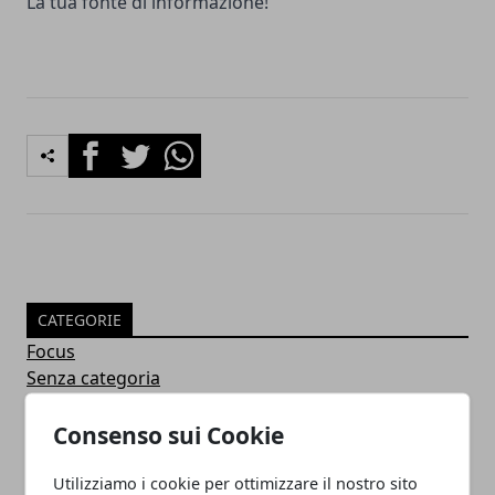
La tua fonte di informazione!
Facebook
Twitter
Whatsapp
CATEGORIE
Focus
Senza categoria
WindTre
Very Mobile
Consenso sui Cookie
iliad
Tariffe
Utilizziamo i cookie per ottimizzare il nostro sito