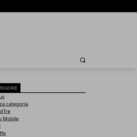
Cerca
TEGORIE
us
za categoria
dTre
y Mobile
d
ffe