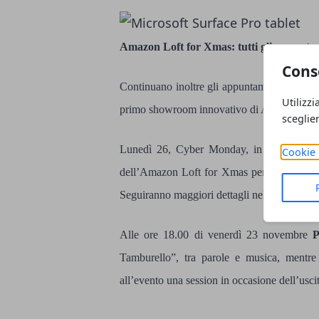
Amazon Loft for Xmas: tutti gli appunta
Cons
Continuano inoltre gli appuntamenti in pro
Utilizzi
primo showroom innovativo di Amazon in
sceglie
Lunedì 26, Cyber Monday, in mattinata i c
Cookie 
dell’Amazon Loft for Xmas per incontrare i p
Seguiranno maggiori dettagli nelle prossime
Alle ore 18.00 di venerdì 23 novembre
P
Tamburello”, tra parole e musica, mentre
all’evento una session in occasione dell’usc