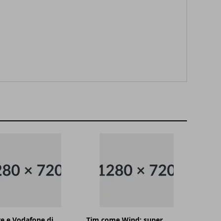
e e Vodafone di
Tim come Wind: super