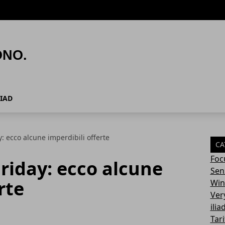
LIAD
: ecco alcune imperdibili offerte
CA
Foc
riday: ecco alcune
Sen
rte
Win
Ver
ilia
Tari