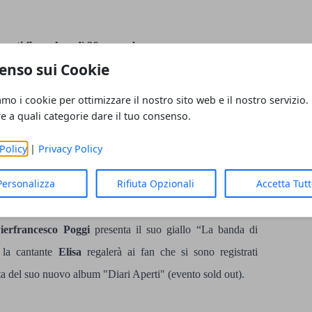
menti fino a lunedì 26 novmebre
enso sui Cookie
gramma fino al 26 novembre, all’Amazon Loft for Xmas, il
amo i cookie per ottimizzare il nostro sito web e il nostro servizio.
 Italia, in via Dante 14 a Milano.
re a quali categorie dare il tuo consenso.
oncorrenti di X Factor 2018 si alterneranno all’interno
Policy
|
Privacy Policy
ropri fans. L’evento è a posti limitati e su registrazione.
Personalizza
Rifiuta Opzionali
Accetta Tut
 comunicazioni.
ierfrancesco Poggi
presenta il suo giallo “La banda di
 la cantante
Elisa
regalerà ai fan che si sono registrati
ita del suo nuovo album "Diari Aperti" (evento sold out).