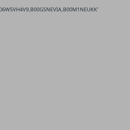
,B06W5VH4V9,B00GSNEVIA,B00M1NEUKK'