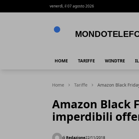
venerdì, il 07 agosto 2026
Mondotelefono.it
HOME
TARIFFE
WINDTRE
I
Home
Tariffe
Amazon Black Friday
Amazon Black F
imperdibili offe
di
Redazione
22/11/2018