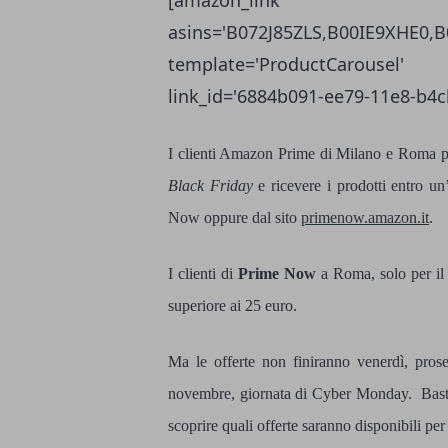
[amazon_link
asins='B072J85ZLS,B00IE9XHE
template='ProductCarousel' 
link_id='6884b091-ee79-11e8-b4
I clienti Amazon Prime di Milano e Roma pot
Black Friday
e ricevere i prodotti entro un’
Now oppure dal sito
primenow.amazon.it
.
I clienti di
Prime Now
a Roma, solo per il
superiore ai 25 euro.
Ma le offerte non finiranno venerdì, prose
novembre, giornata di Cyber Monday. Basta c
scoprire quali offerte saranno disponibili per i