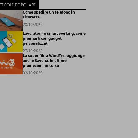
TICOLI POPOLARI
Come spedire un telefono in
sicurezza
28/10/2022
Lavoratori in smart working, come
premiarli con gadget
personalizzati
27/10/2022
La super fibra WindTre raggiunge
anche Savona: le ultime
promozioni in corso
02/10/2020