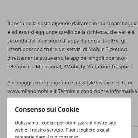
Il costo della sosta dipende dall’area in cui si parcheggia
e ad esso si aggiunge quello della richiesta, che varia a
seconda dell’operatore di appartenenza. Inoltre, gli
utenti possono fruire dei servizi di Mobile Ticketing
direttamente attraverso le app dei singoli operatori
telefonici: TIMpersonal, 3Mobility, Vodafone Trasporti.
Per maggiori informazioni è possibile visitare il sito di
www.milanomobile.it Termini e condizioni e informativa
Privacy su www.digitalticketing.it
Consenso sui Cookie
Utilizziamo i cookie per ottimizzare il nostro sito
web e il nostro servizio. Puoi scegliere a quali
categorie dare il tuo consenso.