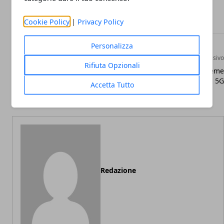
Facebook
Twitter
Whatsapp
Cookie Policy
|
Privacy Policy
Personalizza
Articolo Precedente
Articolo Successivo
Rifiuta Opzionali
Proseguono gli asconti su
TIM e Sony Mobile insieme
Google Play grazie a Wind
per il 5G
Accetta Tutto
Tre
Redazione