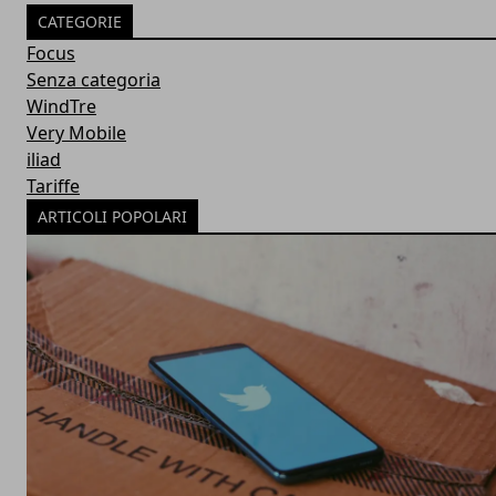
CATEGORIE
Focus
Senza categoria
WindTre
Very Mobile
iliad
Tariffe
ARTICOLI POPOLARI