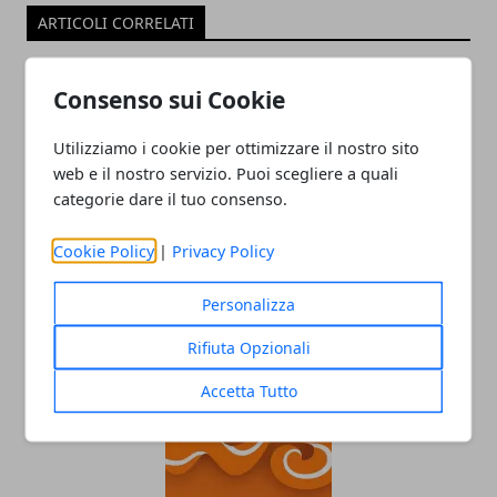
ARTICOLI CORRELATI
Consenso sui Cookie
Utilizziamo i cookie per ottimizzare il nostro sito
web e il nostro servizio. Puoi scegliere a quali
categorie dare il tuo consenso.
Cookie Policy
|
Privacy Policy
La super fibra WindTre raggiunge anche
Savona: le ultime promozioni in corso
Personalizza
02/10/2020
Rifiuta Opzionali
Accetta Tutto