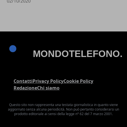
02/10/2020
Contatti
Privacy Policy
Cookie Policy
Redazione
Chi siamo
Questo sito non rappresenta una testata giornalistica in quanto viene
aggiornato senza alcuna periodicità. Non può pertanto considerarsi un
prodotto editoriale ai sensi della legge n° 62 del 7 marzo 2001.