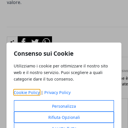
valore.
Facebook
Twitter
Whatsapp
Consenso sui Cookie
Utilizziamo i cookie per ottimizzare il nostro sito
Articolo Precedente
Articolo Successivo
web e il nostro servizio. Puoi scegliere a quali
Le migliori offerte di ho
Iliad, ora l'iphone è
categorie dare il tuo consenso.
Mobile, Kena e CoopVoce
acquistabile a rate
Cookie Policy
|
Privacy Policy
Personalizza
Rifiuta Opzionali