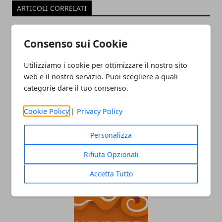
ARTICOLI CORRELATI
Consenso sui Cookie
Utilizziamo i cookie per ottimizzare il nostro sito
web e il nostro servizio. Puoi scegliere a quali
categorie dare il tuo consenso.
Cookie Policy
|
Privacy Policy
La super fibra WindTre raggiunge anche
Savona: le ultime promozioni in corso
Personalizza
02/10/2020
Rifiuta Opzionali
Accetta Tutto