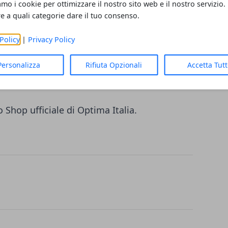
amo i cookie per ottimizzare il nostro sito web e il nostro servizio.
20GB di traffico dati in 4G su rete Vodafone;
re a quali categorie dare il tuo consenso.
 al mese, minuti illimitati, 100 sms e 50GB
Policy
|
Privacy Policy
afone.
Personalizza
Rifiuta Opzionali
Accetta Tut
na offerta è di 15,90 euro.
lo
Shop ufficiale
di Optima Italia.