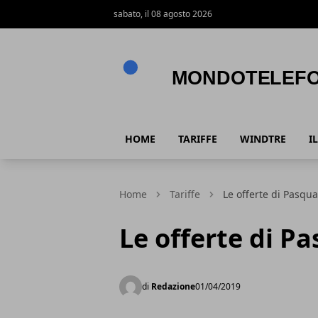
sabato, il 08 agosto 2026
Mondotelefono.it
HOME
TARIFFE
WINDTRE
I
Home
Tariffe
Le offerte di Pasqua
Le offerte di P
di
Redazione
01/04/2019