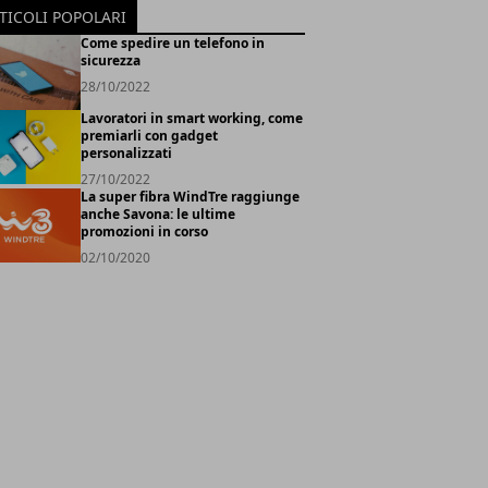
TICOLI POPOLARI
Come spedire un telefono in
sicurezza
28/10/2022
Lavoratori in smart working, come
premiarli con gadget
personalizzati
27/10/2022
La super fibra WindTre raggiunge
anche Savona: le ultime
promozioni in corso
02/10/2020