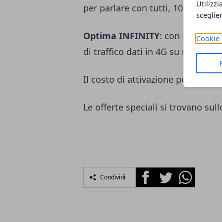
Utilizzi
per parlare con tutti, 100 sms e 
sceglie
Optima INFINITY
: con 8,50 euro
Cookie 
di traffico dati in 4G su rete Vod
Il costo di attivazione per ciascu
Le offerte speciali si trovano sul
Facebook
Twitter
Whatsapp
Condividi