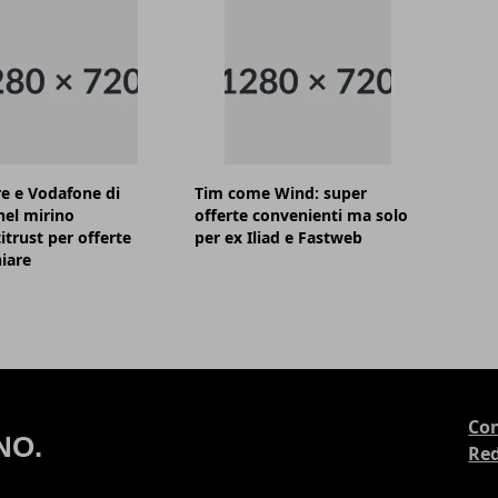
e e Vodafone di
Tim come Wind: super
el mirino
offerte convenienti ma solo
itrust per offerte
per ex Iliad e Fastweb
iare
Con
Re