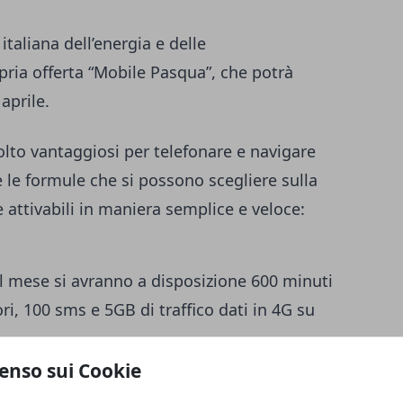
 italiana dell’energia e delle
pria offerta “Mobile Pasqua”, che potrà
aprile.
lto vantaggiosi per telefonare e navigare
 le formule che si possono scegliere sulla
e attivabili in maniera semplice e veloce:
l mese si avranno a disposizione 600 minuti
ori, 100 sms e 5GB di traffico dati in 4G su
enso sui Cookie
 al mese, si potranno utilizzare 1000 minuti