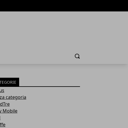
Cerca
TEGORIE
us
za categoria
dTre
y Mobile
d
ffe