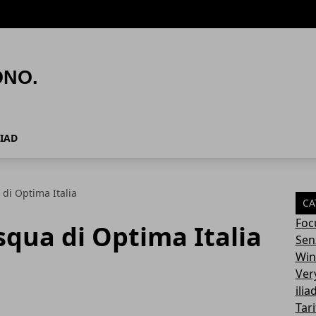
LIAD
 di Optima Italia
CA
Foc
asqua di Optima Italia
Sen
Win
Ver
ilia
Tari