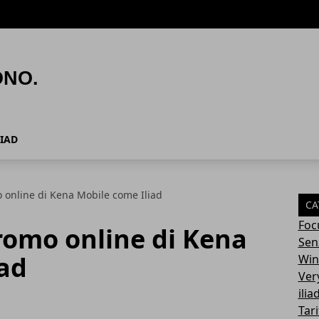
LIAD
 online di Kena Mobile come Iliad
CA
Foc
romo online di Kena
Sen
iad
Win
Ver
ilia
Tari