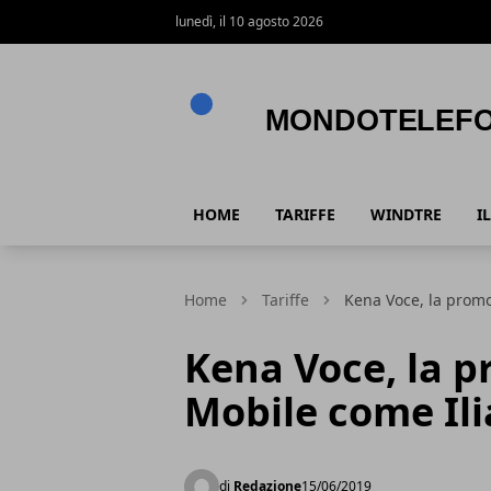
lunedì, il 10 agosto 2026
Mondotelefono.it
HOME
TARIFFE
WINDTRE
I
Home
Tariffe
Kena Voce, la promo
Kena Voce, la p
Mobile come Il
di
Redazione
15/06/2019