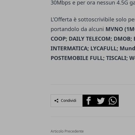
30Mbps e per ora nessun 4.5G gara
L’Offerta è sottoscrivibile solo 
portandolo da alcuni
MVNO (1MOB
COOP; DAILY TELECOM; DMOB; E
INTERMATICA; LYCAFULL; Mund
POSTEMOBILE FULL; TISCALI; We
Facebook
Twitter
Whatsapp
Condividi
Articolo Precedente