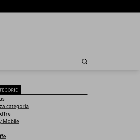
Cerca
TEGORIE
us
za categoria
dTre
y Mobile
d
ffe