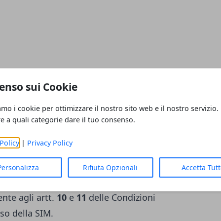
enso sui Cookie
amo i cookie per ottimizzare il nostro sito web e il nostro servizio.
re a quali categorie dare il tuo consenso.
 inclusi, e dei dati, in caso di superamento
 le condizioni previste dal
Piano Base
Policy
|
Privacy Policy
ive
attive sulla linea.
Personalizza
Rifiuta Opzionali
Accetta Tut
 utilizzati in modo lecito, secondo buona
nte agli artt.
10
e
11
delle Condizioni
so della SIM.