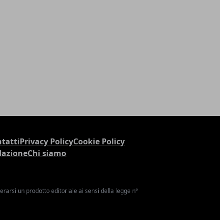
tatti
Privacy Policy
Cookie Policy
dazione
Chi siamo
arsi un prodotto editoriale ai sensi della legge n°