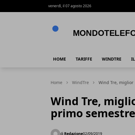
venerdì, il 07 agosto 2026
Mondotelefono.it
HOME
TARIFFE
WINDTRE
I
Home
WindTre
Wind Tre, miglior
Wind Tre, miglio
primo semestre
di
Redazione
02/09/2019