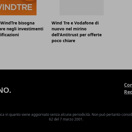
 WindTre bisogna
Wind Tre e Vodafone di
are negli investimenti
nuovo nel mirino
ificazioni
dell'Antitrust per offerte
poco chiare
Con
Re
ica in quanto viene aggiornato senza alcuna periodicità. Non può pertanto consider
62 del 7 marzo 2001.