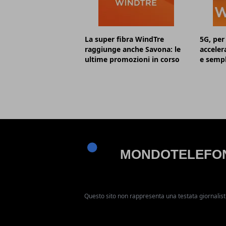
La super fibra WindTre
5G, per
raggiunge anche Savona: le
acceler
ultime promozioni in corso
e sempl
Questo sito non rappresenta una testata giornalist