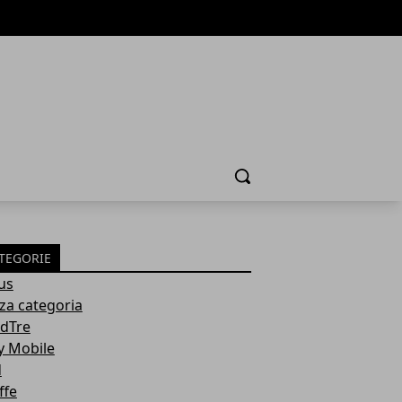
Cerca
TEGORIE
us
za categoria
dTre
y Mobile
d
ffe