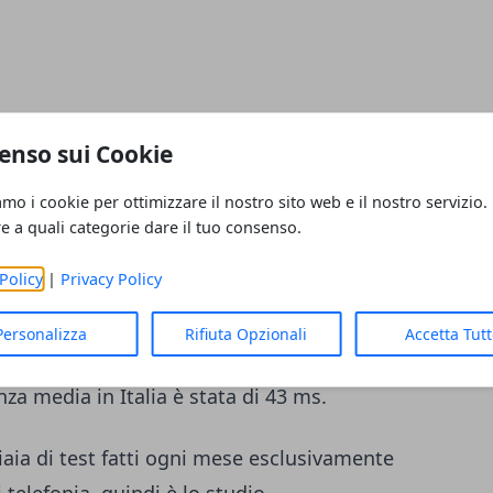
enso sui Cookie
ità media di download in Italia è stata 3 di
amo i cookie per ottimizzare il nostro sito web e il nostro servizio.
re a quali categorie dare il tuo consenso.
Policy
|
Privacy Policy
velocità di download nel primo semestre
ate.
Personalizza
Rifiuta Opzionali
Accetta Tut
za media in Italia è stata di 43 ms.
iaia di test fatti ogni mese esclusivamente