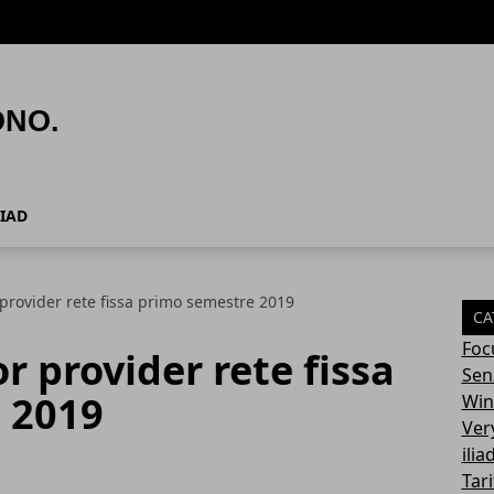
LIAD
 provider rete fissa primo semestre 2019
CA
Foc
r provider rete fissa
Sen
 2019
Win
Ver
ilia
Tari