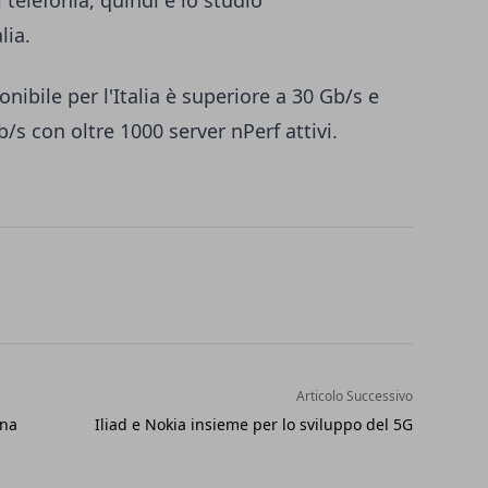
i telefonia, quindi è lo studio
lia.
nibile per l'Italia è superiore a 30 Gb/s e
/s con oltre 1000 server nPerf attivi.
Articolo Successivo
ena
Iliad e Nokia insieme per lo sviluppo del 5G