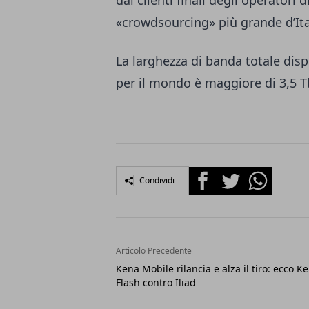
dai clienti finali degli operatori d
«crowdsourcing» più grande d’Ita
La larghezza di banda totale dispo
per il mondo è maggiore di 3,5 Tb
Facebook
Twitter
Whatsapp
Condividi
Articolo Precedente
Kena Mobile rilancia e alza il tiro: ecco K
Flash contro Iliad