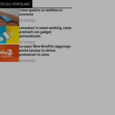
TICOLI POPOLARI
Come spedire un telefono in
sicurezza
28/10/2022
Lavoratori in smart working, come
premiarli con gadget
personalizzati
27/10/2022
La super fibra WindTre raggiunge
anche Savona: le ultime
promozioni in corso
02/10/2020