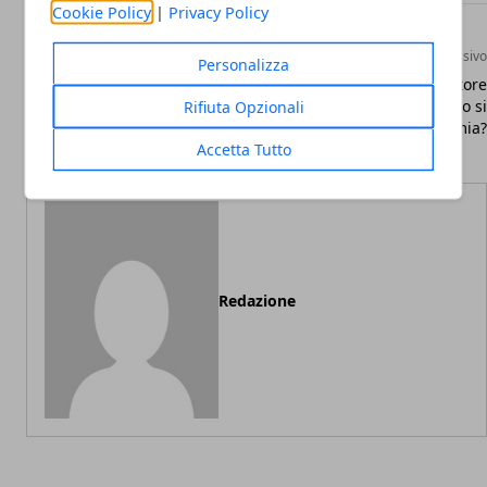
Cookie Policy
|
Privacy Policy
Articolo Precedente
Articolo Successivo
Personalizza
La super fibra di Wind Tre
Cambiare operatore
Rifiuta Opzionali
ora anche a Imola
telefonico fisso: quanto si
risparmia?
Accetta Tutto
Redazione