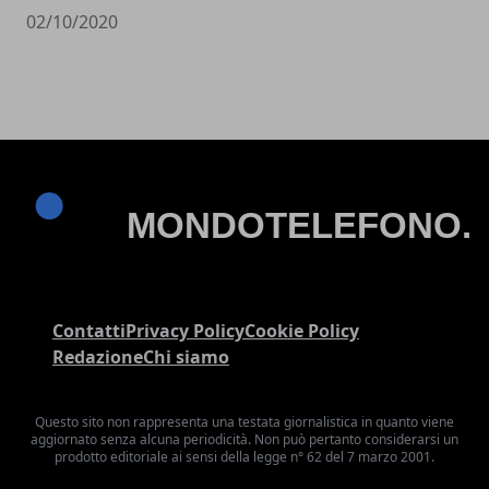
02/10/2020
Contatti
Privacy Policy
Cookie Policy
Redazione
Chi siamo
Questo sito non rappresenta una testata giornalistica in quanto viene
aggiornato senza alcuna periodicità. Non può pertanto considerarsi un
prodotto editoriale ai sensi della legge n° 62 del 7 marzo 2001.