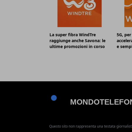
La super fibra WindTre
5G, per
raggiunge anche Savona: le
acceler
ultime promozioni in corso
e sempl
Questo sito non rappresenta una testata giornalist