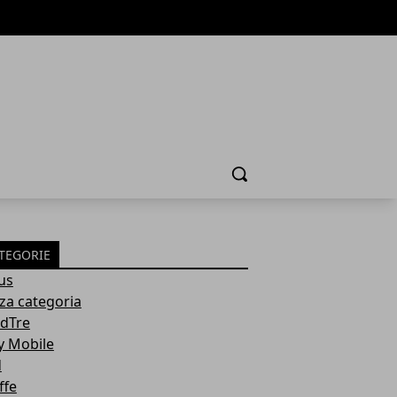
Cerca
TEGORIE
us
za categoria
dTre
y Mobile
d
ffe