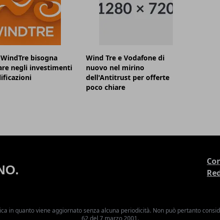
 WindTre bisogna
Wind Tre e Vodafone di
are negli investimenti
nuovo nel mirino
ificazioni
dell'Antitrust per offerte
poco chiare
Con
Re
ica in quanto viene aggiornato senza alcuna periodicità. Non può pertanto consider
62 del 7 marzo 2001.