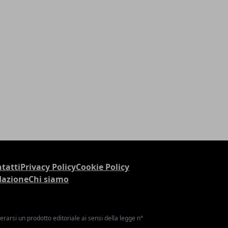
tatti
Privacy Policy
Cookie Policy
dazione
Chi siamo
arsi un prodotto editoriale ai sensi della legge n°