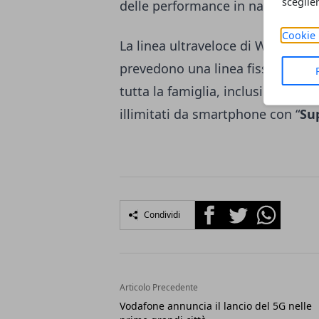
sceglie
delle performance in navigazione
Cookie 
La linea ultraveloce di Wind Tre 
prevedono una linea fissa in fib
tutta la famiglia, inclusi nell’offer
illimitati da smartphone con “
Su
Facebook
Twitter
Whatsapp
Condividi
Articolo Precedente
Vodafone annuncia il lancio del 5G nelle