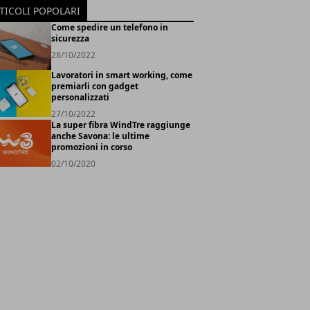
TICOLI POPOLARI
Come spedire un telefono in
sicurezza
28/10/2022
Lavoratori in smart working, come
premiarli con gadget
personalizzati
27/10/2022
La super fibra WindTre raggiunge
anche Savona: le ultime
promozioni in corso
02/10/2020