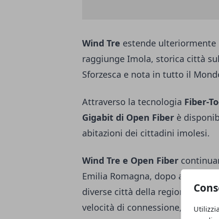
Wind Tre
estende ulteriormente l
raggiunge Imola, storica città sul
Sforzesca e nota in tutto il Mondo
Attraverso la tecnologia
Fiber-T
Gigabit di Open Fiber
è disponib
abitazioni dei cittadini imolesi.
Wind Tre e Open Fiber
continuan
Emilia Romagna, dopo aver già co
Cons
diverse città della regione, con 
velocità di connessione, fino a 1
Utilizzi