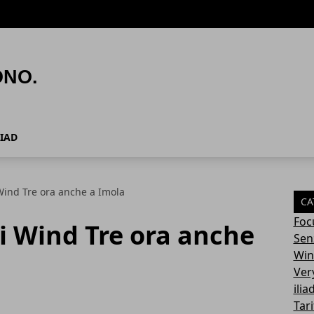
LIAD
 Wind Tre ora anche a Imola
CA
Foc
di Wind Tre ora anche
Sen
Win
Ver
ilia
Tari