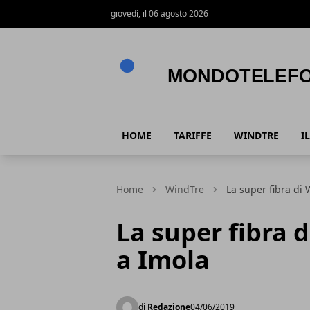
giovedì, il 06 agosto 2026
Mondotelefono.it
HOME
TARIFFE
WINDTRE
I
Home
WindTre
La super fibra di
La super fibra 
a Imola
di
Redazione
04/06/2019