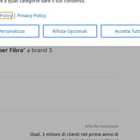
re a quali categorie dare il tuo consenso.
.
Policy
|
Privacy Policy
è attivabile con soluzioni convergenti che
ra FTTH e 100 Giga per gli smartphone di
Personalizza
Rifiuta Opzionali
Accetta Tut
ta “
Fibra 1000
” a brand Wind, e Giga
per Fibra
” a brand 3.
Articolo Successivo
Iliad, 3 milioni di clienti nel primo anno di