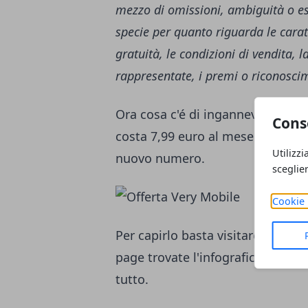
mezzo di omissioni, ambiguità o e
specie per quanto riguarda le caratte
gratuità, le condizioni di vendita, l
rappresentate, i premi o riconosci
Ora cosa c'é di ingannevole in qu
Cons
costa 7,99 euro al mese non é dis
Utilizzi
nuovo numero.
sceglie
Cookie 
Per capirlo basta visitare il sito
page trovate l'infografica che vi 
tutto.