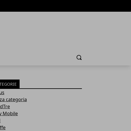
Cerca
TEGORIE
us
za categoria
dTre
y Mobile
d
ffe