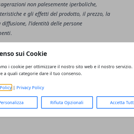
sagerazioni non palesemente iperboliche,
ristiche e gli effetti del prodotto, il prezzo, la
a diffusione, l’identità delle persone
menti
.
esto spot? Praticamente che l'offerta che
enso sui Cookie
ponibile per tutti ma solo per chi attiva un
amo i cookie per ottimizzare il nostro sito web e il nostro servizio.
re a quali categorie dare il tuo consenso.
Policy
|
Privacy Policy
 ufficiale di Very Mobile e subito in home
Personalizza
Rifiuta Opzionali
Accetta Tut
riportiamo qui sopra e subito si capisce