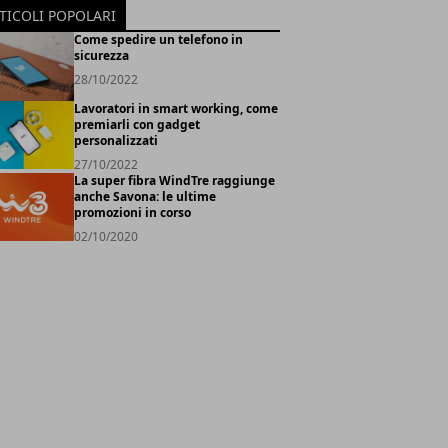
TICOLI POPOLARI
Come spedire un telefono in
sicurezza
28/10/2022
Lavoratori in smart working, come
premiarli con gadget
personalizzati
27/10/2022
La super fibra WindTre raggiunge
anche Savona: le ultime
promozioni in corso
02/10/2020