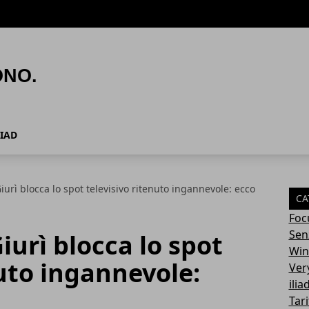
LIAD
Giurì blocca lo spot televisivo ritenuto ingannevole: ecco
CA
Foc
Sen
Giurì blocca lo spot
Win
nuto ingannevole:
Ver
ilia
Tari