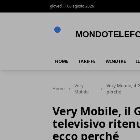
giovedì, il 06 agosto 2026
Mondotelefono.it
HOME
TARIFFE
WINDTRE
I
Very
Very Mobile, il 
Home
Mobile
perché
Very Mobile, il 
televisivo rite
ecco perché